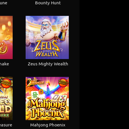
tune
Bounty Hunt
Snake
Zeus Mighty Wealth
easure
Mahjong Phoenix