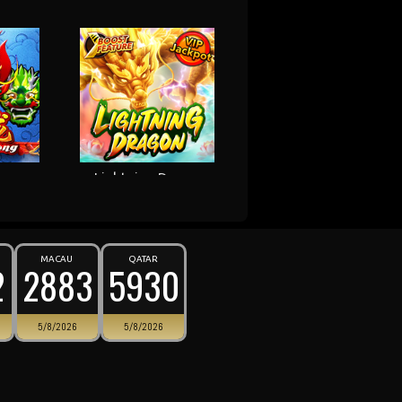
Long
Lightning Dragon
MACAU
QATAR
2
2883
5930
5/8/2026
5/8/2026
tars
Candy Bonanza