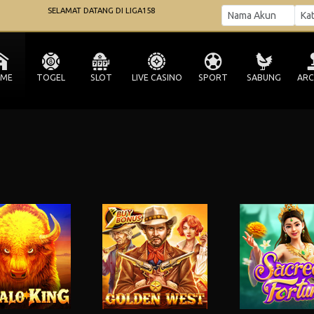
SELAMAT DATANG DI LIGA158
ME
TOGEL
SLOT
LIVE CASINO
SPORT
SABUNG
ARC