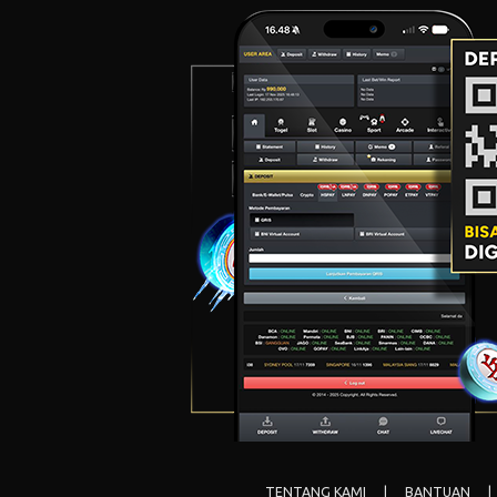
Fruit Tycoon
Honey 888
H
TENTANG KAMI
|
BANTUAN
|