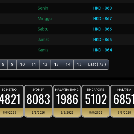
Senin
HKD - 868
Minggu
HKD - 867
Sabtu
HKD - 866
Jumat
HKD - 865
Kamis
HKD - 864
8
9
10
11
12
13
14
15
Last ( 73 )
SG METRO
SYDNEY
MALAYSIA SIANG
SINGAPORE
MALAYSIA
4821
8083
1986
5102
685
8/8/2026
8/8/2026
8/8/2026
8/8/2026
8/8/2026