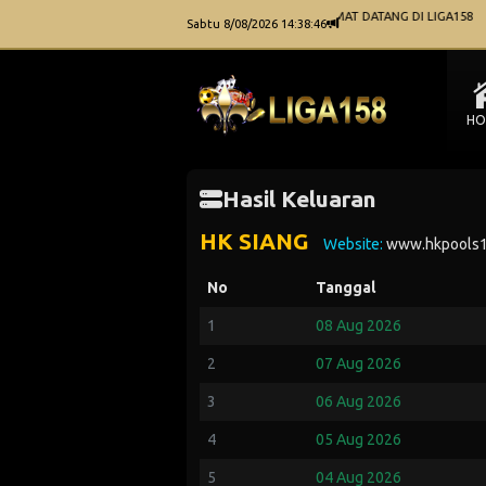
SELAMAT DATANG DI LIGA158
Sabtu 8/08/2026 14:38:47
HO
Hasil Keluaran
HK SIANG
Website:
www.hkpools
No
Tanggal
1
08 Aug 2026
2
07 Aug 2026
3
06 Aug 2026
4
05 Aug 2026
5
04 Aug 2026