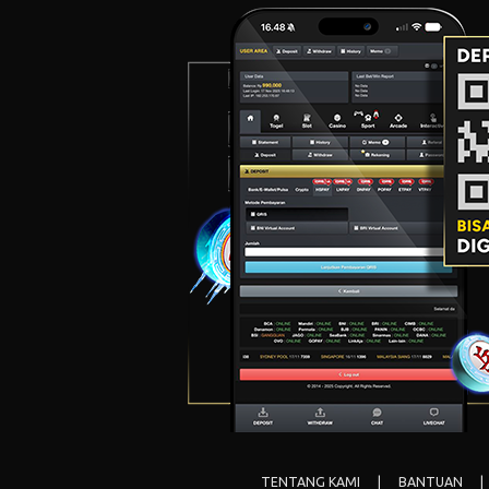
TENTANG KAMI
|
BANTUAN
|