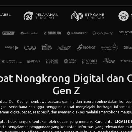
at Nongkrong Digital dan 
Gen Z
al ala Gen Z yang membawa suasana gaming dan hiburan online dalam konsep 
gasi sederhana sehingga pengguna dapat menjelajahi berbagai informasi 
man digital cepat, responsif, dan nyaman diakses melalui smartphone maupu
al tidak hanya ditentukan oleh desain yang menarik. Karena itu,
LIGA158 
, serta pengalaman penggunaan yang konsisten. Informasi yang relevan da