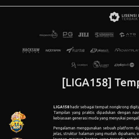
[LIGA158] Temp
LIGA158
hadir sebagai tempat nongkrong digit
Tampilan yang praktis dipadukan dengan navi
kebiasaan generasi muda yang menyukai pengala
Pengalaman menggunakan sebuah platform digit
jelas, struktur halaman yang mudah dipahami