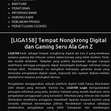
BANTUAN
PERATURAN
INFORMASI BANK
HUBUNGI KAMI
KEBIJAKAN PRIVASI
PERSETUJUAN COOKIES
[LIGA158] Tempat Nongkrong Digital
dan Gaming Seru Ala Gen Z
LIGA158
hadir sebagai tempat nongkrong digital ala Gen Z yang membawa
suasana gaming dan hiburan online dalam konsep yang lebih modern, fresh,
dan mudah dinikmati. Tampilan yang praktis dipadukan dengan navigasi
sederhana sehingga pengguna dapat menjelajahi berbagai informasi tanpa
merasa ribet. Pendekatan ini mengikuti kebiasaan generasi muda yang
menyukai pengalaman digital cepat, responsif, dan nyaman diakses melalui
smartphone maupun perangkat lainnya.
Pengalaman menggunakan sebuah platform digital tidak hanya ditentukan
oleh desain yang menarik. Karena itu,
LIGA158 Login
mengutamakan
penyajian informasi yang jelas, struktur halaman yang mudah dipahami, serta
pengalaman penggunaan yang konsisten. Informasi yang relevan dan mudah
ditemukan membantu pengguna memahami layanan maupun konten yang
tersedia sebelum menentukan pilihan. Pendekatan tersebut sekaligus
memberikan pengalaman yang lebih transparan dan membangun