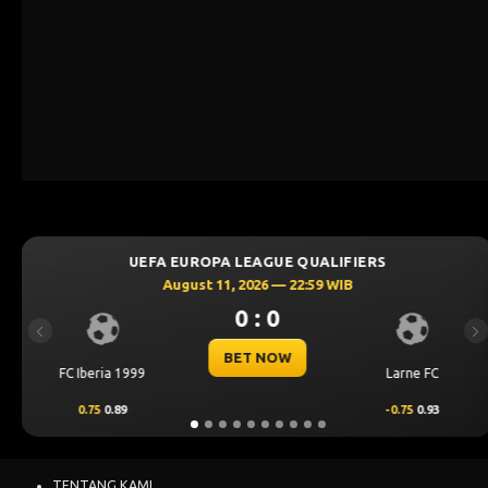
LEAGUE QUALIFIERS
SPAIN
 2026 — 22:59 WIB
August 16, 2
0 : 0
0
Previous
Ne
ET NOW
BE
Larne FC
Sevilla
-0.75
0.93
0.25
0.95
TENTANG KAMI