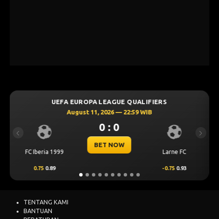
RS
UEFA CHAMPIONS LEAGUE QUALIFIERS
August 11, 2026 — 22:59 WIB
0 : 0
Previous
Next
BET NOW
Larne FC
Bodo Glimt
Union Saint-
-0.75
0.93
0.75
0.77
-0.75
-
TENTANG KAMI
BANTUAN