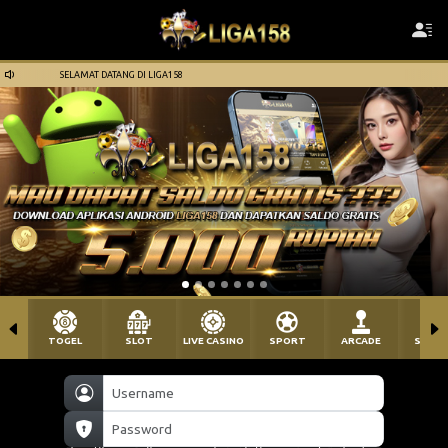
ELAMAT DATANG DI LIGA158
SELAMAT DATANG DI LIGA158
TOGEL
SLOT
LIVE CASINO
SPORT
ARCADE
SABU