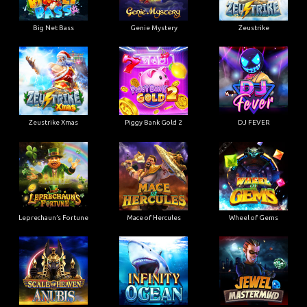
Big Net Bass
Genie Mystery
Zeustrike
Zeustrike Xmas
Piggy Bank Gold 2
DJ FEVER
Leprechaun’s Fortune
Mace of Hercules
Wheel of Gems