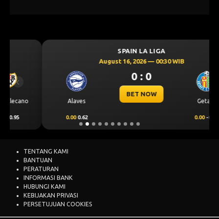
SPAIN LA LIGA
August 16, 2026 — 00:30 WIB
0 : 0
Previous
Next
BET NOW
Alaves
Getafe
0.00
0.62
0.00
-0.72
TENTANG KAMI
BANTUAN
PERATURAN
INFORMASI BANK
HUBUNGI KAMI
KEBIJAKAN PRIVASI
PERSETUJUAN COOKIES