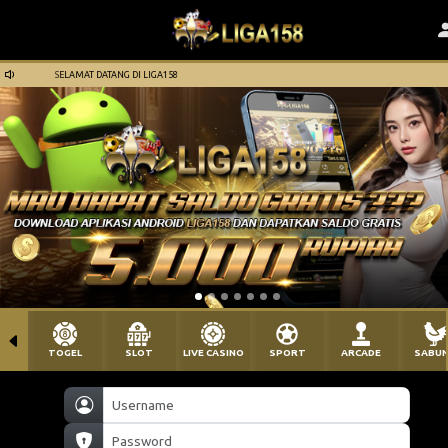
SELAMAT DATANG DI LIGA158
TOGEL
SLOT
LIVE CASINO
SPORT
ARCADE
SABU