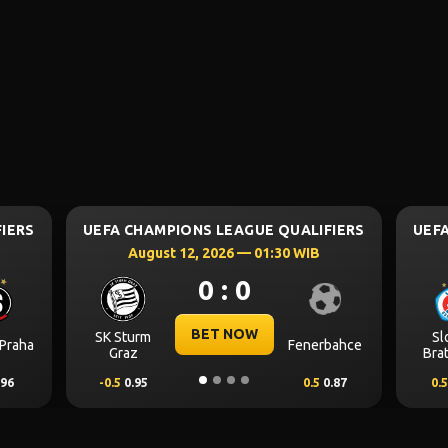
eon Party
Slime Quest
Fruit Fies
IERS
E-FOOTBALL F24 ELITE CLUB FRIENDLY
E-FO
August 7, 2026 — 11:45 WIB
4 : 0
BET NOW
Saint-
e-Liverpool
e-Feyenoord
e-RB 
oise
1.00
1
0.44
-1
-0.76
0.0
mon Slayer
Clover Cottage
Cookie Wonde