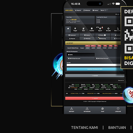
TENTANG KAMI
|
BANTUAN
|