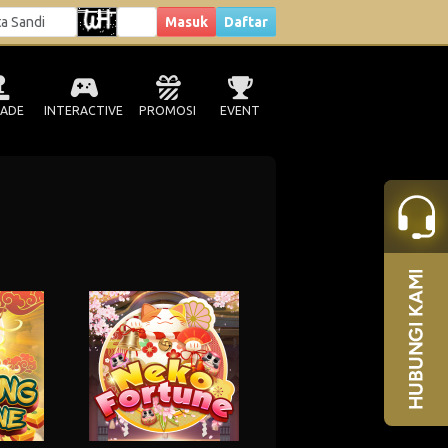
Masuk
Daftar
ADE
INTERACTIVE
PROMOSI
EVENT