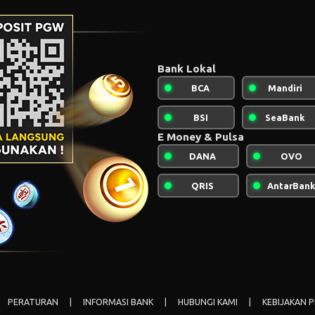
Bank Lokal
BCA
Mandiri
BSI
SeaBank
E Money & Pulsa
DANA
OVO
QRIS
AntarBank
PERATURAN
|
INFORMASI BANK
|
HUBUNGI KAMI
|
KEBIJAKAN P