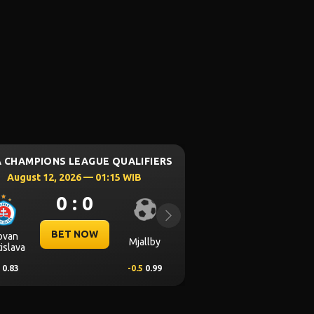
ta
Neon Party 1000
OTBALL F24 ELITE CLUB FRIENDLY
August 7, 2026 — 11:45 WIB
1 : 0
Next
BET NOW
e-Tottenham
Leipzig
Hotspur
0
0.59
0.00
-0.99
rland
Aladdin's Lamp