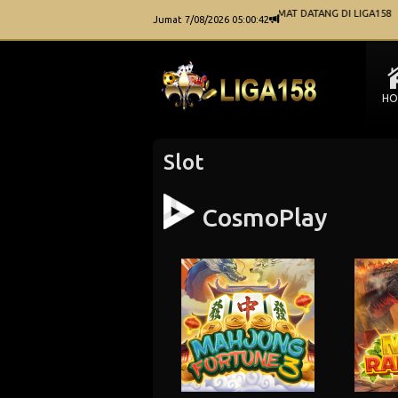
SELAMAT DATANG DI LIGA158
Jumat 7/08/2026 05:00:43
HO
Slot
CosmoPlay