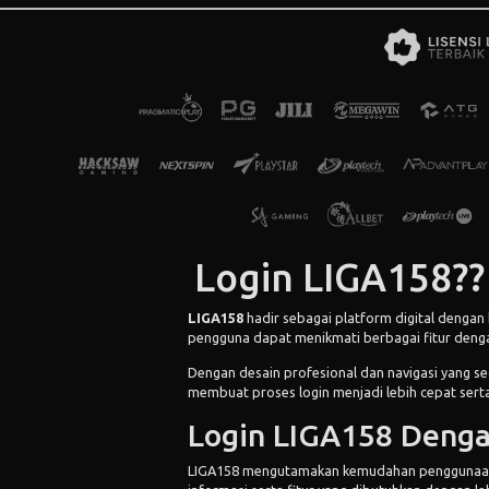
Login LIGA158??
LIGA158
hadir sebagai platform digital deng
pengguna dapat menikmati berbagai fitur denga
Dengan desain profesional dan navigasi yang s
membuat proses login menjadi lebih cepat sert
Login LIGA158 Deng
LIGA158 mengutamakan kemudahan penggunaan m