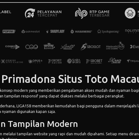
 Primadona Situs Toto Macau
an konsep modern yang memberikan pengalaman akses mudah dan nyaman bagi
n tampilan responsif yang dapat diakses melalui berbagai perangkat.
ederhana, LIGA158 memberikan kemudahan bagi pengguna dalam menjelajahi la
a nyaman digunakan kapan saja.
an Tampilan Modern
elalui tampilan website yang rapi dan mudah dipahami. Setiap menu dir