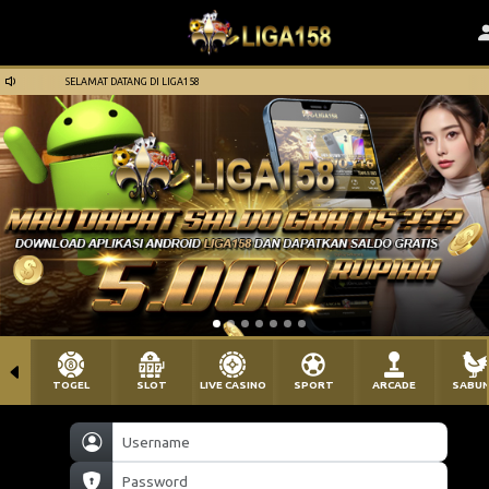
SELAMAT DATANG DI LIGA158
TOGEL
SLOT
LIVE CASINO
SPORT
ARCADE
SABU