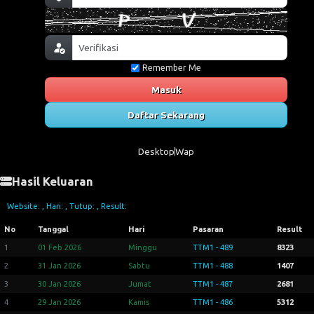
Remember Me
Masuk
Daftar Sekarang
Desktop
Wap
Hasil Keluaran
Website:
, Hari:
, Tutup:
, Result:
No
Tanggal
Hari
Pasaran
Result
1
01 Feb 2026
Minggu
TTM1 - 489
8323
2
31 Jan 2026
Sabtu
TTM1 - 488
1407
3
30 Jan 2026
Jumat
TTM1 - 487
2681
4
29 Jan 2026
Kamis
TTM1 - 486
5312