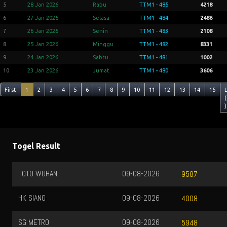
5
28 Jan 2026
Rabu
TTM1 - 485
4218
6
27 Jan 2026
Selasa
TTM1 - 484
2486
7
26 Jan 2026
Senin
TTM1 - 483
2108
8
25 Jan 2026
Minggu
TTM1 - 482
8331
9
24 Jan 2026
Sabtu
TTM1 - 481
1002
10
23 Jan 2026
Jumat
TTM1 - 480
3606
First
1
2
3
4
5
6
7
8
9
10
11
12
13
14
15
(
)
Togel Result
TOTO WUHAN
09-08-2026
9587
HK SIANG
09-08-2026
4008
SG METRO
09-08-2026
5948