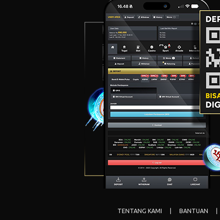
Outsourced
Apoc