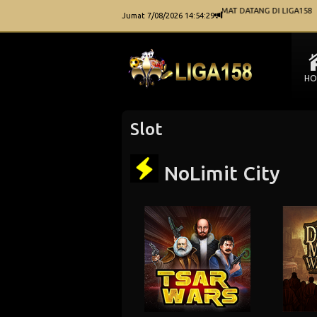
SELAMAT DATANG DI LIGA158
Jumat 7/08/2026 14:54:30
HO
Slot
NoLimit City