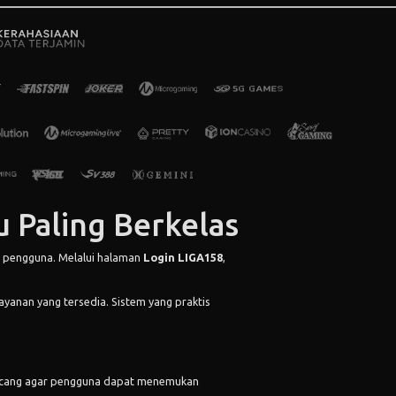
RIVASI
|
PERSETUJUAN COOKIES
Punk Toilet
Hole
Dragon Tribe
 Paling Berkelas
 pengguna. Melalui halaman
Login LIGA158
,
yanan yang tersedia. Sistem yang praktis