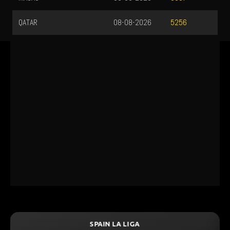
QATAR
08-08-2026
5256
PAIN LA LIGA
SPAIN 