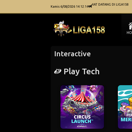
SELAMAT DATANG DI LIGA158
Kamis 6/08/2026 14:12:14
HO
Interactive
Play Tech