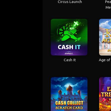
Circus Launch
Pea
Me
Cash It
Age of