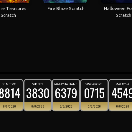
re Treasures
Fire Blaze Scratch
Halloween Fo
Scratch
Scratch
SG METRO
SYDNEY
MALAYSIA SIANG
SINGAPORE
MALAYSIA
8814
3830
6379
0715
454
6/8/2026
6/8/2026
6/8/2026
5/8/2026
6/8/2026