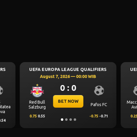
ERS
UEFA EUROPA LEAGUE QUALIFIERS
UE
August 7, 2026 — 00:45 WIB
0 : 0
BET NOW
t of
FC 
PAOK
Anderlecht
thian
Kr
0.98
0.5
0.66
-0.5
-0.82
-0.