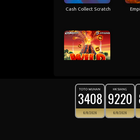
Cash Collect Scratch
Empi
Wild Lava Scratch
TOTO WUHAN
HK SIANG
3408
9220
6/8/2026
6/8/2026