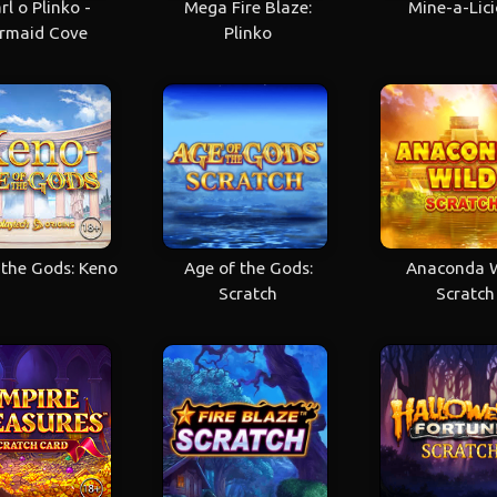
rl o Plinko -
Mega Fire Blaze:
Mine-a-Lic
rmaid Cove
Plinko
 the Gods: Keno
Age of the Gods:
Anaconda W
Scratch
Scratch