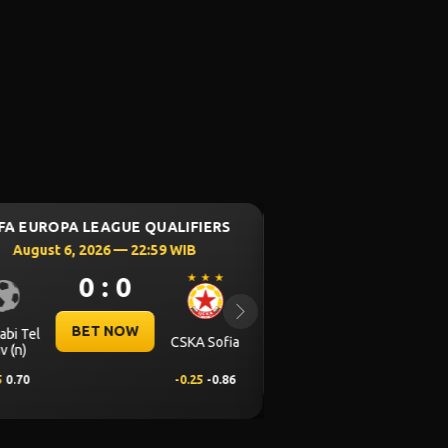
FA EUROPA LEAGUE QUALIFIERS
August 7, 2026 — 00:00 WIB
0 : 0
Next
BET NOW
Hradec
Besiktas
alove
25
-0.80
0.25
0.64