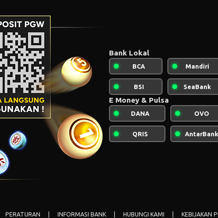
Bank Lokal
BCA
Mandiri
BSI
SeaBank
E Money & Pulsa
DANA
OVO
QRIS
AntarBank
PERATURAN
|
INFORMASI BANK
|
HUBUNGI KAMI
|
KEBIJAKAN P