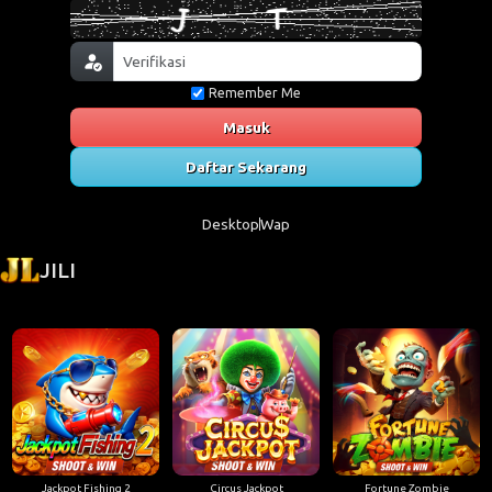
Remember Me
Masuk
Daftar Sekarang
Desktop
Wap
JILI
Jackpot Fishing 2
Circus Jackpot
Fortune Zombie