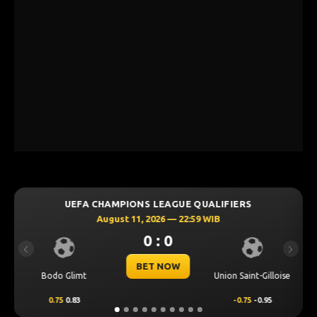
UEFA EUROPA LEAGUE QUALIFIERS
August 11, 2026 — 22:59 WIB
0 : 0
Previous
Next
BET NOW
-Gilloise
FC Iberia 1999
Larne FC
0.95
0.75
0.88
-0.75
0.94